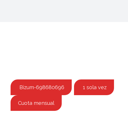
Suscripciones
Euros
Dólares USA
BIZUM
Bizum-698680696
1 sola vez
Cuota mensual